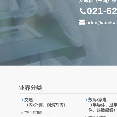
艾迪科（中国）投
021-6
adcn@adeka.
业界分类
交通
数码•家电
（内•外饰，润滑剂等）
（半导体，显
件，热敏感纸
塑料添加剂