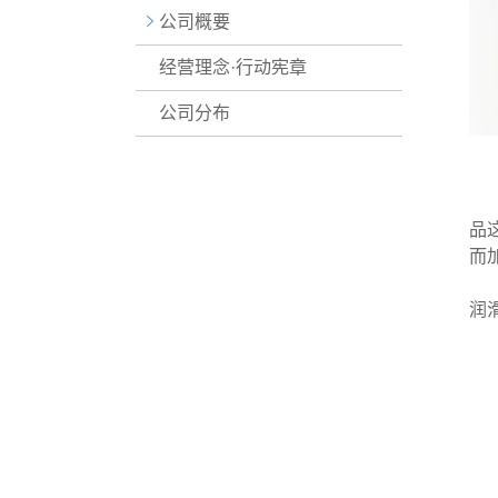
公司概要
经营理念·行动宪章
公司分布
2
2
品
而
本
润