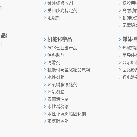
紫外线吸收剂
橡胶用
剂
受阻胺光稳定剂
高耐热
阻燃剂
钡锌稳
无毒稳
用品）
机能化学品
媒体·
剂
ACS营业部产品
热敏感
涂料助剂
半导体
润滑剂
显示屏
机能付与型化妆品原料
回路形
水性树脂
锂电池
环氧树脂硬化剂
环氧树脂
表面活性剂
水性增稠剂
水性环氧树脂固化剂
聚氨酯树脂