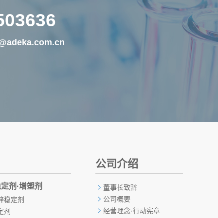
503636
@adeka.com.cn
公司介绍
稳定剂·增塑剂
董事长致辞
公司概要
锌稳定剂
经营理念·行动宪章
定剂