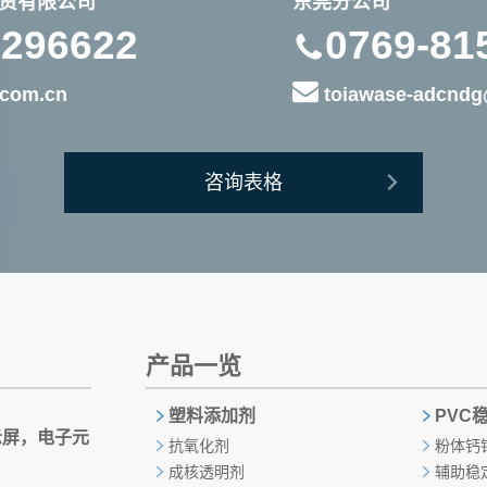
资有限公司
东莞分公司
2296622
0769-81
com.cn
toiawase-adcndg
咨询表格
产品一览
塑料添加剂
PVC
示屏，电子元
抗氧化剂
粉体钙
）
成核透明剂
辅助稳