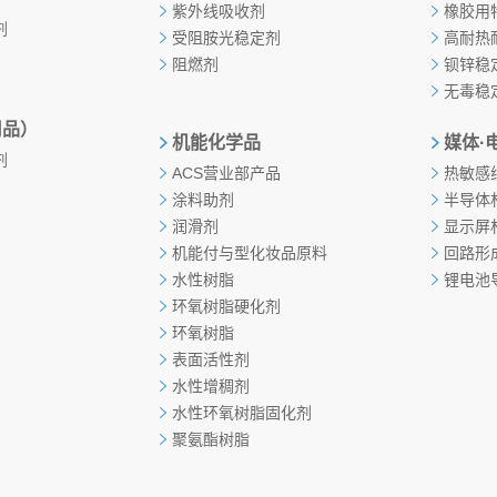
紫外线吸收剂
橡胶用
剂
受阻胺光稳定剂
高耐热
阻燃剂
钡锌稳
无毒稳
用品）
机能化学品
媒体·
剂
ACS营业部产品
热敏感
涂料助剂
半导体
润滑剂
显示屏
机能付与型化妆品原料
回路形
水性树脂
锂电池
环氧树脂硬化剂
环氧树脂
表面活性剂
水性增稠剂
水性环氧树脂固化剂
聚氨酯树脂