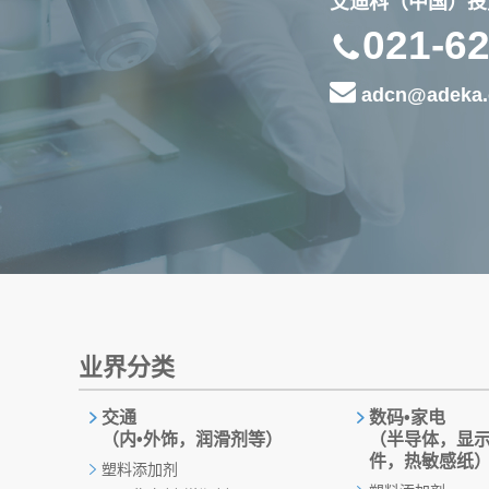
艾迪科（中国）投
021-6
adcn@adeka.
业界分类
交通
数码•家电
（内•外饰，润滑剂等）
（半导体，显
件，热敏感纸
塑料添加剂