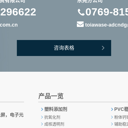
资有限公司
东莞分公司
2296622
0769-81
com.cn
toiawase-adcndg
咨询表格
产品一览
塑料添加剂
PVC
示屏，电子元
抗氧化剂
粉体钙
）
成核透明剂
辅助稳