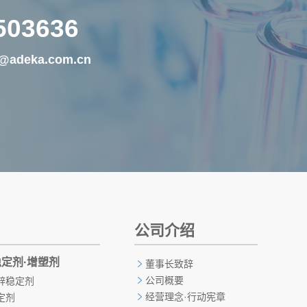
503636
@adeka.com.cn
公司介绍
稳定剂·增塑剂
董事长致辞
公司概要
锌稳定剂
经营理念·行动宪章
定剂