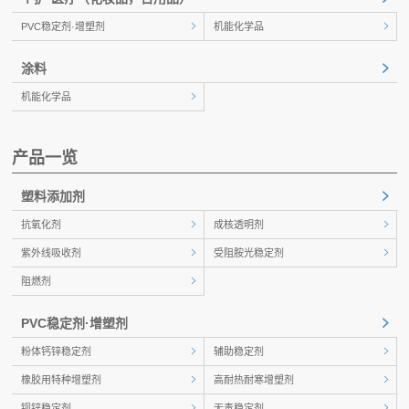
PVC稳定剂·增塑剂
机能化学品
涂料
机能化学品
产品一览
塑料添加剂
抗氧化剂
成核透明剂
紫外线吸收剂
受阻胺光稳定剂
阻燃剂
PVC稳定剂·增塑剂
粉体钙锌稳定剂
辅助稳定剂
橡胶用特种增塑剂
高耐热耐寒增塑剂
钡锌稳定剂
无毒稳定剂