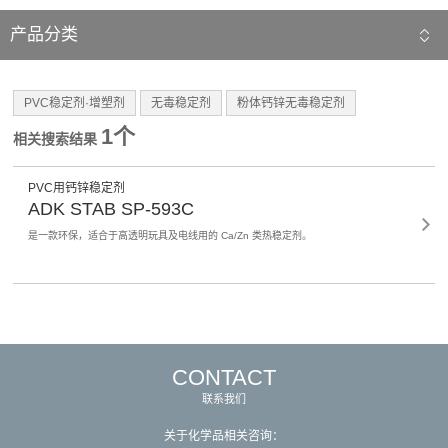
产品分类
PVC稳定剂·增塑剂
无毒稳定剂
粉体钙锌无毒稳定剂
1个
相关搜索结果
PVC用钙锌稳定剂
ADK STAB SP-593C
是一款环保，适合于高透明玩具及电线用的 Ca/Zn 类热稳定剂。
CONTACT
联系我们
关于化学品相关咨询：