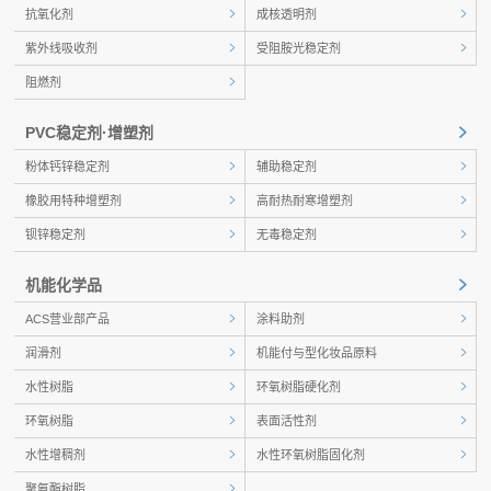
抗氧化剂
成核透明剂
紫外线吸收剂
受阻胺光稳定剂
阻燃剂
PVC稳定剂·增塑剂
粉体钙锌稳定剂
辅助稳定剂
橡胶用特种增塑剂
高耐热耐寒增塑剂
钡锌稳定剂
无毒稳定剂
机能化学品
ACS营业部产品
涂料助剂
润滑剂
机能付与型化妆品原料
水性树脂
环氧树脂硬化剂
环氧树脂
表面活性剂
水性增稠剂
水性环氧树脂固化剂
聚氨酯树脂