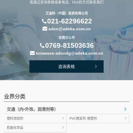
请通过咨询表格或者电话、FAX的方式联系我们
艾迪科（中国）投资有限公司
021-62296622
adcn@adeka.com.cn
东莞分公司
0769-81503636
toiawase-adcndg@adeka.com.cn
咨询表格
业界分类
交通
（内•外饰，润滑剂等）
塑料添加剂
PVC稳定剂·增塑剂
机能化学品