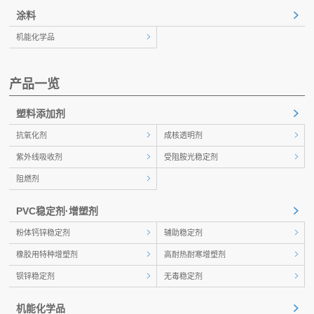
涂料
机能化学品
产品一览
塑料添加剂
抗氧化剂
成核透明剂
紫外线吸收剂
受阻胺光稳定剂
阻燃剂
PVC稳定剂·增塑剂
粉体钙锌稳定剂
辅助稳定剂
橡胶用特种增塑剂
高耐热耐寒增塑剂
钡锌稳定剂
无毒稳定剂
机能化学品