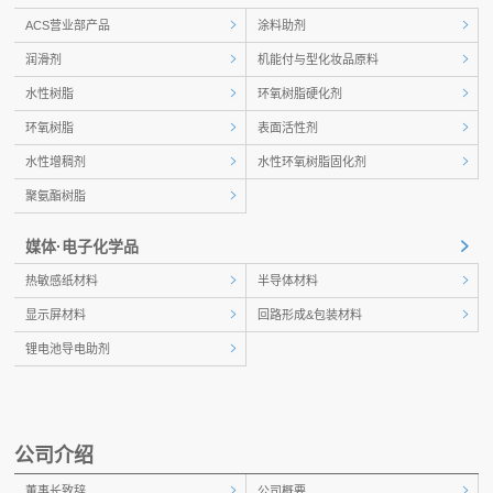
ACS营业部产品
涂料助剂
润滑剂
机能付与型化妆品原料
水性树脂
环氧树脂硬化剂
环氧树脂
表面活性剂
水性增稠剂
水性环氧树脂固化剂
聚氨酯树脂
媒体·电子化学品
热敏感纸材料
半导体材料
显示屏材料
回路形成&包装材料
锂电池导电助剂
公司介绍
董事长致辞
公司概要