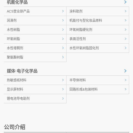
机能化学品
ACS营业部产品
涂料助剂
润滑剂
机能付与型化妆品原料
水性树脂
环氧树脂硬化剂
环氧树脂
表面活性剂
水性增稠剂
水性环氧树脂固化剂
聚氨酯树脂
媒体·电子化学品
热敏感纸材料
半导体材料
显示屏材料
回路形成&包装材料
锂电池导电助剂
公司介绍