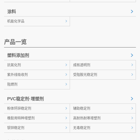
涂料
机能化学品
产品一览
塑料添加剂
抗氧化剂
成核透明剂
紫外线吸收剂
受阻胺光稳定剂
阻燃剂
PVC稳定剂·增塑剂
粉体钙锌稳定剂
辅助稳定剂
橡胶用特种增塑剂
高耐热耐寒增塑剂
钡锌稳定剂
无毒稳定剂